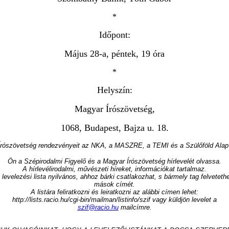
*
Id
ő
pont
:
Május
28
-
a
,
péntek
,
19
óra
*
Helyszín
:
Magyar
Írószövetség
,
1068
,
Budapest
,
Bajza
u
.
18
.
Írószövetség
rendezvényeit
az
NKA
,
a
MASZRE
,
a
TEMI
és
a
Szül
ő
föld
Alap
Ön
a
Szépirodalmi
Figyel
ő
és
a
Magyar
Írószövetség
hírlevelét
olvassa
.
A
hírlevélirodalmi
,
m
ű
vészeti
híreket
,
információkat
tartalmaz
.
levelezési
lista
nyilvános
,
ahhoz
bárki
csatlakozhat
,
s
bármely
tag
felvetethe
mások
címét
.
A
listára
feliratkozni
és
leiratkozni
az
alábbi
címen
lehet
:
http
://
lists
.
racio
.
hu
/
cgi
-
bin
/
mailman
/
listinfo
/
szif
vagy
küldjön
levelet
a
szif
@
racio
.
hu
mailcímre
.