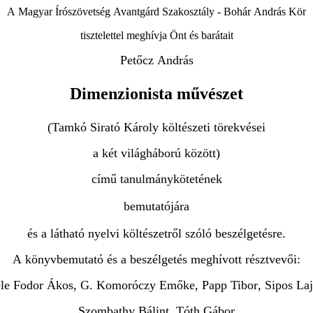
A
Magyar
Írószövetség
Avantgárd
Szakosztály
-
Bohár
András
Kör
tisztelettel
meghívja
Önt
és
barátait
Pet
ő
cz
András
Dimenzionista művészet
(
Tamkó
Sirató
Károly
költészeti
törekvései
a
két
világháború
között
)
cím
ű
tanulmánykötetének
bemutatójára
és
a
látható
nyelvi
költészetr
ő
l
szóló
beszélgetésre
.
A
könyvbemutató
és
a
beszélgetés
meghívott
résztvev
ő
i
:
le
Fodor
Ákos
,
G
.
Komoróczy
Em
ő
ke
,
Papp
Tibor
,
Sipos
Laj
Szombathy
Bálint
,
Tóth
Gábor